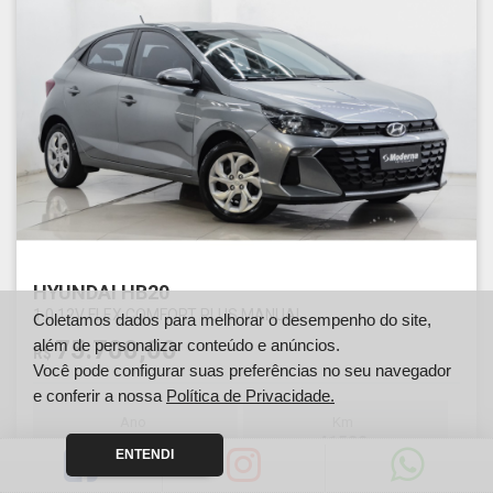
HYUNDAI HB20
1.0 12V FLEX COMFORT PLUS MANUAL
Coletamos dados para melhorar o desempenho do site,
75.700,00
além de personalizar conteúdo e anúncios.
R$
Você pode configurar suas preferências no seu navegador
e conferir a nossa
Política de Privacidade.
Ano
Km
2025
41532
ENTENDI